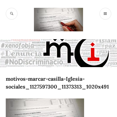
Ir
al
BUSCAR
M
contenido
McIslamofobi
PR
a
motivos-marcar-casilla-Iglesia-
sociales_1127597300_11373313_1020x491