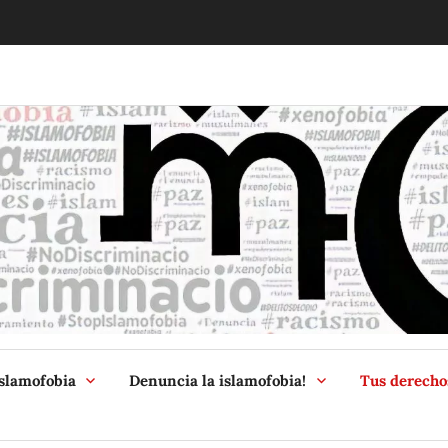
McIslamofob
slamofobia
Denuncia la islamofobia!
Tus derecho