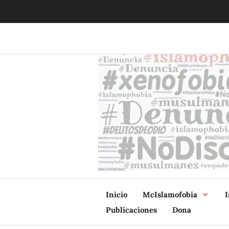
Ir
al
contenido
Inicio
McIslamofobia
I
Publicaciones
Dona