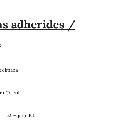
ns adherides /
s
decimana
nt Celoni
 – Mezquita Bilal –