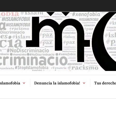
McIslamofob
Islamofobia
Denuncia la islamofobia!
Tus derech