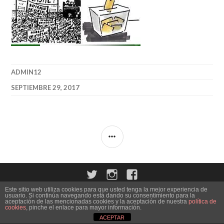
ADMIN12
SEPTIEMBRE 29, 2017
BARRA
LATERAL
Twitter
Instagram
Facebook
Este sitio web utiliza cookies para que usted tenga la mejor experiencia de
usuario. Si continúa navegando está dando su consentimiento para la
aceptación de las mencionadas cookies y la aceptación de nuestra
política de
cookies
, pinche el enlace para mayor información.
ACEPTAR