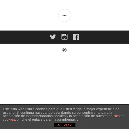
BARRA
LATERAL
Twitter
Instagram
Facebook
Este sitio web utiliza cookies para que usted tenga la mejor experiencia de
usuario. Si continúa navegando está dando su consentimiento para la
aceptación de las mencionadas cookies y la aceptación de nuestra
política de
cookies
, pinche el enlace para mayor información.
ACEPTAR