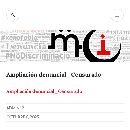
Ir
al
BUSCAR
M
McIslamofobi
contenido
PR
a
Ampliación denuncial_Censurado
Ampliación denuncial_Censurado
ADMIN12
OCTUBRE 6, 2025