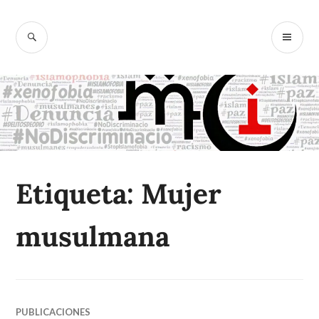
Ir
al
BUSCAR
M
McIslamofobi
contenido
PR
a
Etiqueta:
Mujer
musulmana
PUBLICACIONES