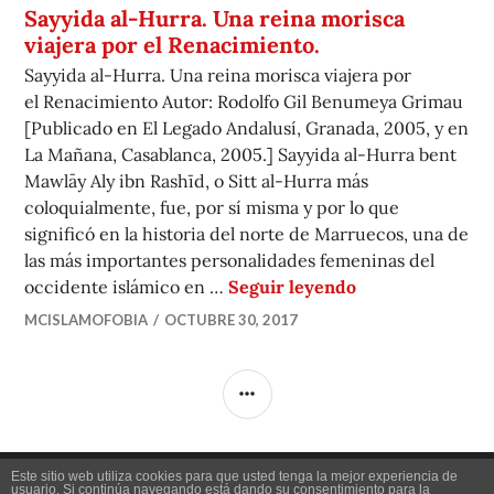
Sayyida al-Hurra. Una reina morisca
viajera por el Renacimiento.
Sayyida al-Hurra. Una reina morisca viajera por
el Renacimiento Autor: Rodolfo Gil Benumeya Grimau
[Publicado en El Legado Andalusí, Granada, 2005, y en
La Mañana, Casablanca, 2005.] Sayyida al-Hurra bent
Mawlāy Aly ibn Rashīd, o Sitt al-Hurra más
coloquialmente, fue, por sí misma y por lo que
significó en la historia del norte de Marruecos, una de
las más importantes personalidades femeninas del
Sayyida al-Hurra
occidente islámico en …
Seguir leyendo
MCISLAMOFOBIA
OCTUBRE 30, 2017
BARRA
LATERAL
Twitter
Instagram
Facebook
Este sitio web utiliza cookies para que usted tenga la mejor experiencia de
usuario. Si continúa navegando está dando su consentimiento para la