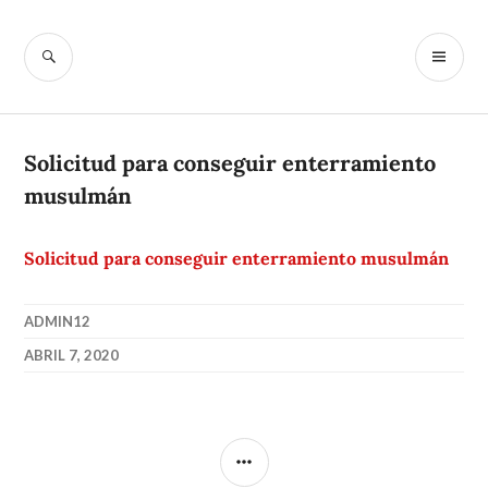
Ir
al
BUSCAR
M
McIslamofobi
contenido
PR
a
Solicitud para conseguir enterramiento
musulmán
Solicitud para conseguir enterramiento musulmán
ADMIN12
ABRIL 7, 2020
BARRA
LATERAL