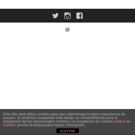
Twitter
Instagram
Facebook
Este sitio web utiliza cookies para que usted tenga la mejor experiencia de
usuario. Si continúa navegando está dando su consentimiento para la
aceptación de las mencionadas cookies y la aceptación de nuestra
política de
cookies
, pinche el enlace para mayor información.
ACEPTAR