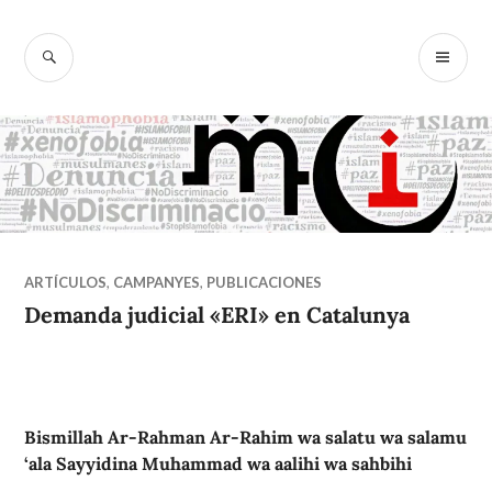
Ir
al
BUSCAR
M
McIslamofobi
contenido
PR
a
ARTÍCULOS
,
CAMPANYES
,
PUBLICACIONES
Demanda judicial «ERI» en Catalunya
Bismillah Ar-Rahman Ar-Rahim wa salatu wa salamu
‘ala Sayyidina Muhammad wa aalihi wa sahbihi