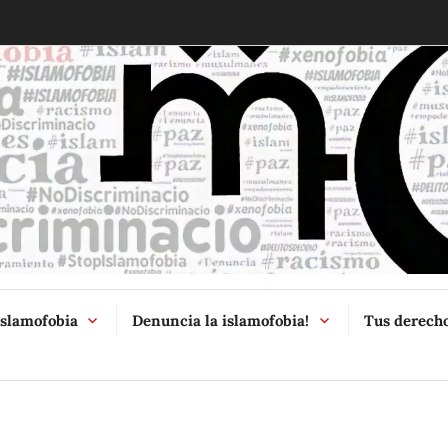
McIslamofob
Islamofobia
Denuncia la islamofobia!
Tus derech