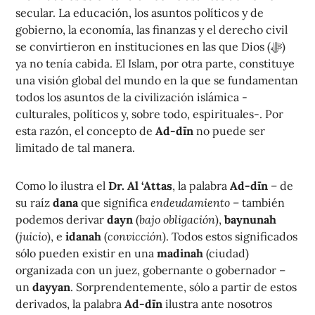
secular. La educación, los asuntos políticos y de
gobierno, la economía, las finanzas y el derecho civil
se convirtieron en instituciones en las que Dios (ﷻ)
ya no tenía cabida. El Islam, por otra parte, constituye
una visión global del mundo en la que se fundamentan
todos los asuntos de la civilización islámica -
culturales, políticos y, sobre todo, espirituales-. Por
esta razón, el concepto de
Ad-dīn
no puede ser
limitado de tal manera.
Como lo ilustra el
Dr. Al ‘Attas
, la palabra
Ad-dīn
– de
su raíz
dana
que significa
endeudamiento
– también
podemos derivar
dayn
(
bajo obligación
),
baynunah
(
juicio
), e
idanah
(
convicción
). Todos estos significados
sólo pueden existir en una
madinah
(ciudad)
organizada con un juez, gobernante o gobernador –
un
dayyan
. Sorprendentemente, sólo a partir de estos
derivados, la palabra
Ad-dīn
ilustra ante nosotros