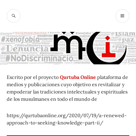
Ir
al
BUSCAR
M
McIslamofobi
contenido
PR
a
Escrito por el proyecto
Qurtuba Online
plataforma de
medios y publicaciones cuyo objetivo es revitalizar y
empoderar las tradiciones intelectuales y espirituales
de los musulmanes en todo el mundo de
https://qurtubaonline.org/2020/07/19/a-renewed-
approach-to-seeking-knowledge-part-ii/