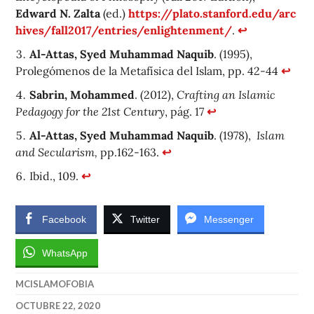
Edward N. Zalta
(ed.)
https://plato.stanford.edu/arc
hives/fall2017/entries/enlightenment/
.
↩
Al-Attas, Syed Muhammad Naquib
. (1995),
Prolegómenos de la Metafísica del Islam, pp. 42-44
↩
Sabrin, Mohammed
. (2012),
Crafting an Islamic
Pedagogy for the 21st Century
, pág. 17
↩
Al-Attas, Syed Muhammad Naquib
. (1978),
Islam
and Secularism,
pp.162-163.
↩
Ibid., 109.
↩
Facebook
Twitter
Messenger
WhatsApp
MCISLAMOFOBIA
OCTUBRE 22, 2020